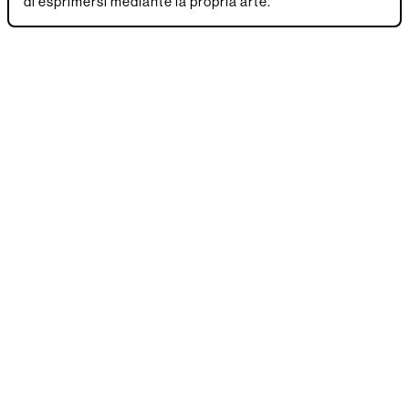
di esprimersi mediante la propria arte.