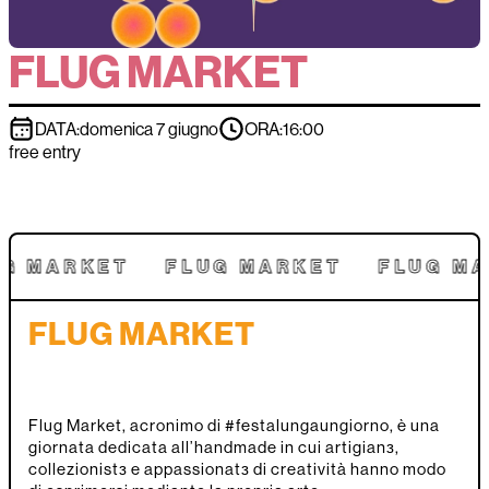
FLUG MARKET
DATA:
domenica 7 giugno
ORA:
16:00
free entry
G MARKET
FLUG MARKET
FLUG MA
FLUG MARKET
Flug Market, acronimo di #festalungaungiorno, è una
giornata dedicata all’handmade in cui artigianɜ,
collezionistɜ e appassionatɜ di creatività hanno modo