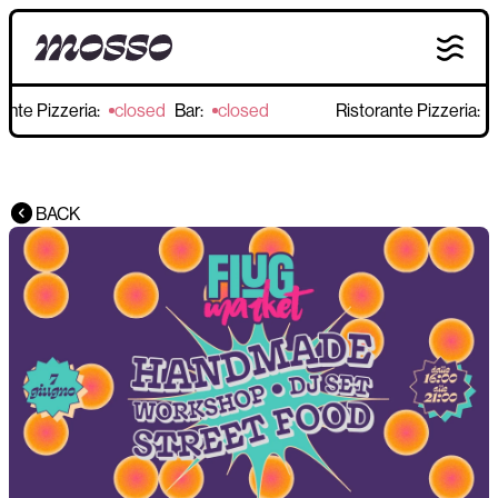
nte Pizzeria:
closed
Bar:
closed
Ristorante Pizzeria:
c
BACK