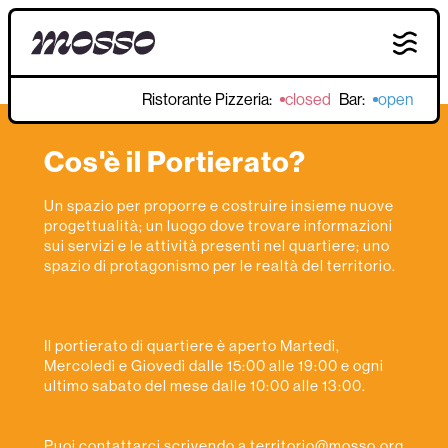
Ristorante Pizzeria:
closed
Bar:
open
Cos'è il Portierato?
Un spazio per proporre e costruire insieme nuove
progettualità; un luogo dove trovare informazioni
sui servizi e le attività presenti nel quartiere; uno
spazio di protagonismo per le realtà del territorio.
Il portierato di quartiere è aperto Martedì,
Mercoledì e Giovedì dalle 15:00 alle 19:00 e ogni
ultimo sabato del mese dalle 10:00 alle 13:00.
Puoi contattarci scrivendo a territorio@mosso.org